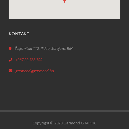
KONTAKT
Željeznička 112, Ilidža, Sarajevo, BiH
+387 33 788 700
garmond@garmond.ba
Copyright © 2020 Garmond GRAPHIC