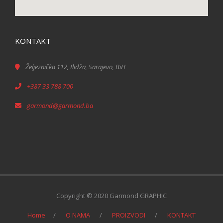
KONTAKT
Željeznička 112, Ilidža, Sarajevo, BiH
+387 33 788 700
garmond@garmond.ba
Copyright © 2020 Garmond GRAPHIC
Home
O NAMA
PROIZVODI
KONTAKT