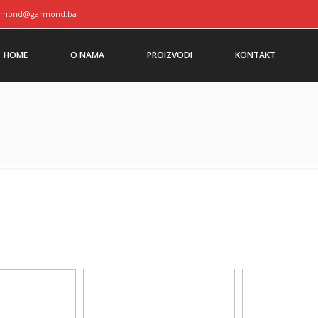
rmond@garmond.ba
HOME
O NAMA
PROIZVODI
KONTAKT