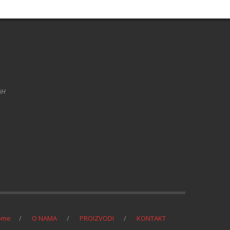
BiH
ome
O NAMA
PROIZVODI
KONTAKT