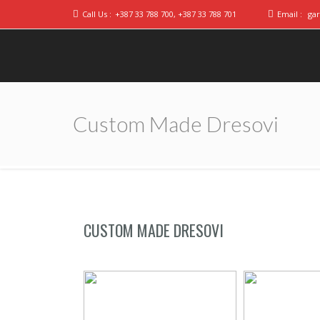
Call Us :
+387 33 788 700, +387 33 788 701
Email :
ga
Custom Made Dresovi
CUSTOM MADE DRESOVI