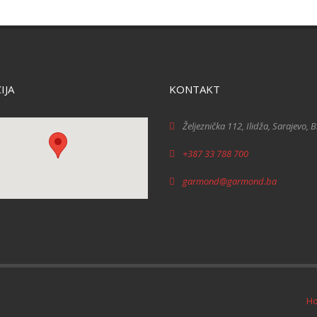
IJA
KONTAKT
Željeznička 112, Ilidža, Sarajevo, 
+387 33 788 700
garmond@garmond.ba
H