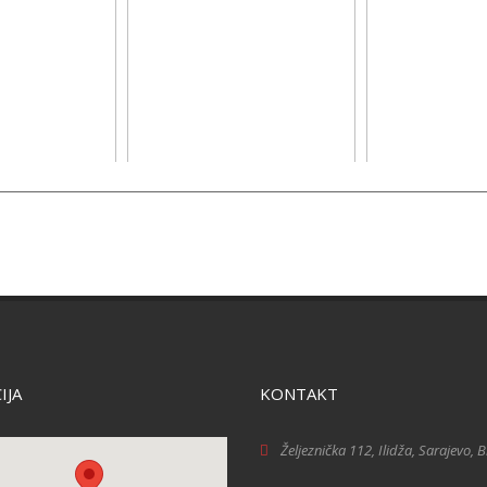
IJA
KONTAKT
Željeznička 112, Ilidža, Sarajevo, 