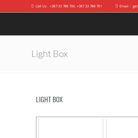
Call Us :
+387 33 788 700, +387 33 788 701
Email :
ga
Light Box
LIGHT BOX