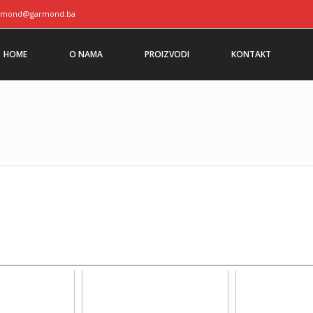
rmond@garmond.ba
HOME
O NAMA
PROIZVODI
KONTAKT