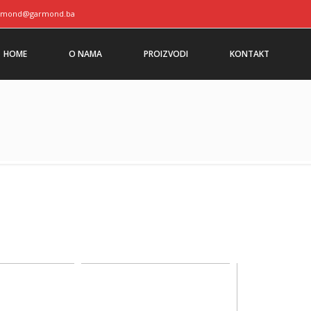
rmond@garmond.ba
HOME
O NAMA
PROIZVODI
KONTAKT