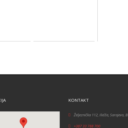
IJA
KONTAKT
Željeznička 112, Ilidža, Sarajevo, 
+387 33 788 700