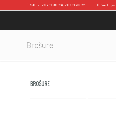
Call Us :
+387 33 788 700, +387 33 788 701
Email :
ga
Brošure
BROŠURE